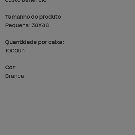
custo beneficio.
Tamanho do produto
Pequena: 38X48
Quantidade por caixa:
1000un
Cor:
Branca
Veja 
tam