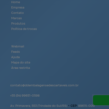
Home
Empresa
Contato
Marcas
Produtos
Política de trocas
Webmail
Feeds
Ajuda
Mapa do site
Área restrita
contato@
ddembalagensedescartaveis.com.br
+55
(54)
99651-0598
Av. Primavera, 553 (Trindade do Sul/RS)
•
CEP:
99615
-
000