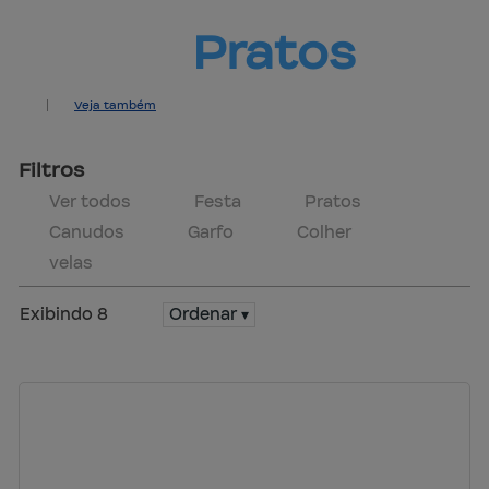
Pratos
Veja também
Produtos
Central de ajuda
Mapa do site
Contato
Marcas
Política de trocas
Filtros
Ver todos
Festa
Pratos
Canudos
Garfo
Colher
velas
Exibindo 8
Ordenar ▾