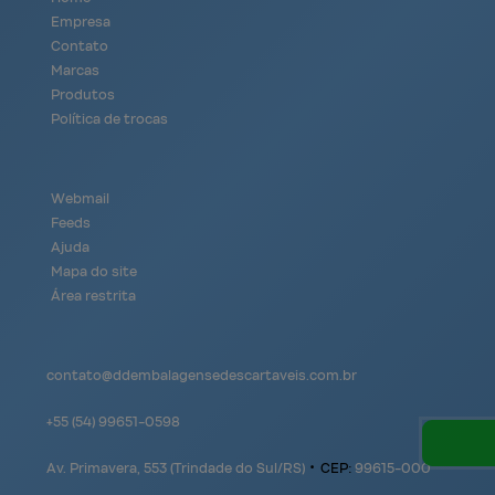
Empresa
Contato
Marcas
Produtos
Política de trocas
Webmail
Feeds
Ajuda
Mapa do site
Área restrita
contato@
ddembalagensedescartaveis.com.br
+55
(54)
99651-0598
Av. Primavera, 553 (Trindade do Sul/RS)
•
CEP:
99615
-
000