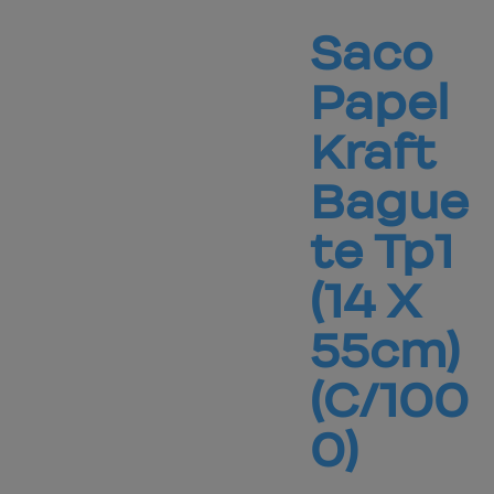
Saco 
Papel 
Kraft 
Bague
te 
Tp1
(14 X
55cm)
(C/100
0)