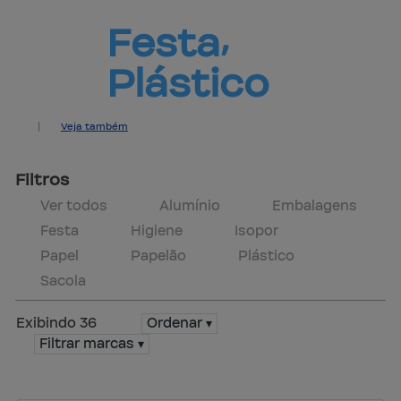
Festa⸴ 
Plástico
Veja também
Produtos
Central de ajuda
Mapa do site
Contato
Marcas
Política de trocas
Filtros
Ver todos
Alumínio
Embalagens
Festa
Higiene
Isopor
Papel
Papelão
Plástico
Sacola
Exibindo 36
Ordenar ▾
Filtrar marcas ▾