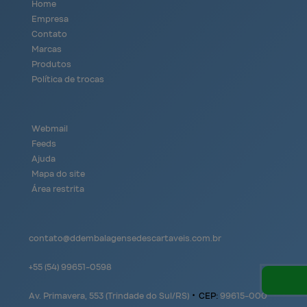
Home
Empresa
Contato
Marcas
Produtos
Política de trocas
Webmail
Feeds
Ajuda
Mapa do site
Área restrita
contato@
ddembalagensedescartaveis.com.br
+55
(54)
99651-0598
Av. Primavera, 553 (Trindade do Sul/RS)
•
CEP:
99615
-
000