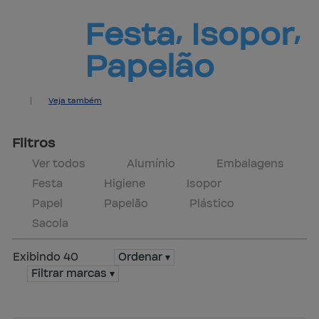
Festa⸴ 
Isopor⸴
Papelão
Veja também
Produtos
Central de ajuda
Mapa do site
Contato
Marcas
Política de trocas
Filtros
Ver todos
Alumínio
Embalagens
Festa
Higiene
Isopor
Papel
Papelão
Plástico
Sacola
Exibindo 40
Ordenar ▾
Filtrar marcas ▾