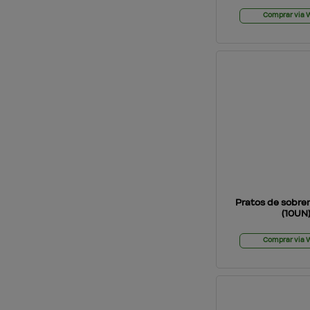
Comprar via
Pratos de sobr
(10UN
Comprar via