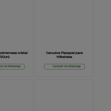
sobremesa cristal
Canudos Plazapel para
(50un)
Milkshake
ar via WhatsApp
Comprar via WhatsApp