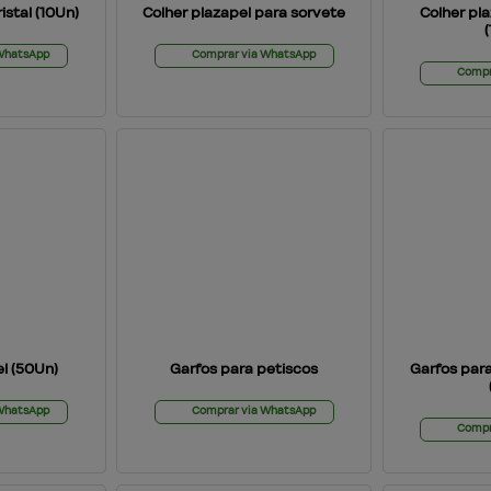
istal (10Un)
Colher plazapel para sorvete
Colher pl
 WhatsApp
Comprar via WhatsApp
Compr
el (50Un)
Garfos para petiscos
Garfos par
 WhatsApp
Comprar via WhatsApp
Compr