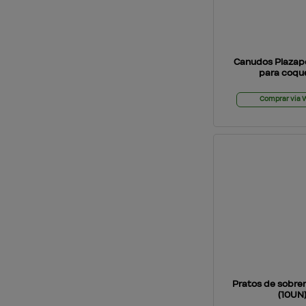
Canudos Plazape
para coqu
Comprar via
Pratos de sobr
(10UN