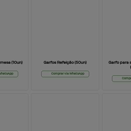
emesa (10un)
Garfos Refeição (50un)
Garfo para 
 WhatsApp
Comprar via WhatsApp
Compr