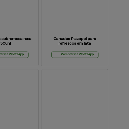
a sobremesa rosa
Canudos Plazapel para
(50un)
refrescos em lata
ar via WhatsApp
Comprar via WhatsApp