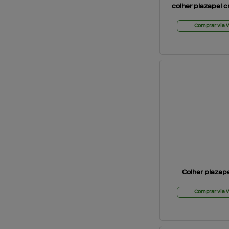
colher plazapel cr
Comprar via
Colher plazap
Comprar via