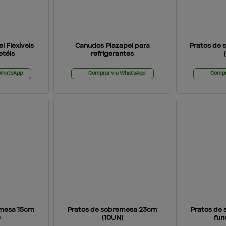
l Flexíveis
Canudos Plazapel para
Pratos de
etéis
refrigerantes
 WhatsApp
Comprar via WhatsApp
Compr
emesa 15cm
Pratos de sobremesa 23cm
Pratos de
)
(10UN)
fun