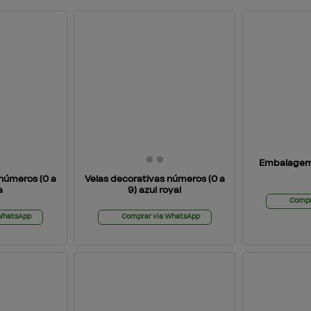
Embalagem
 números (0 a
Velas decorativas números (0 a
a
9) azul royal
Compr
 WhatsApp
Comprar via WhatsApp