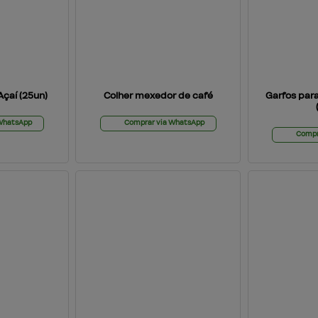
Açaí (25un)
Colher mexedor de café
Garfos par
 WhatsApp
Comprar via WhatsApp
Compr