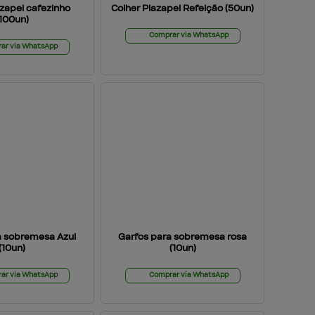
azapel cafezinho
Colher Plazapel Refeição (50un)
(100un)
Comprar via WhatsApp
ar via WhatsApp
a sobremesa Azul
Garfos para sobremesa rosa
(10un)
(10un)
ar via WhatsApp
Comprar via WhatsApp